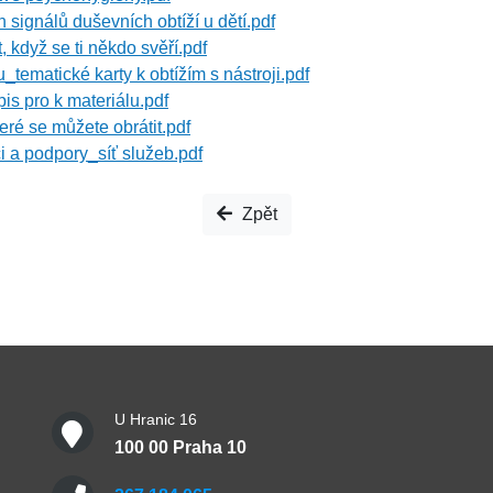
 signálů duševních obtíží u dětí.pdf
, když se ti někdo svěří.pdf
u_tematické karty k obtížím s nástroji.pdf
is pro k materiálu.pdf
teré se můžete obrátit.pdf
 a podpory_síť služeb.pdf
Zpět
U Hranic 16
100 00 Praha 10