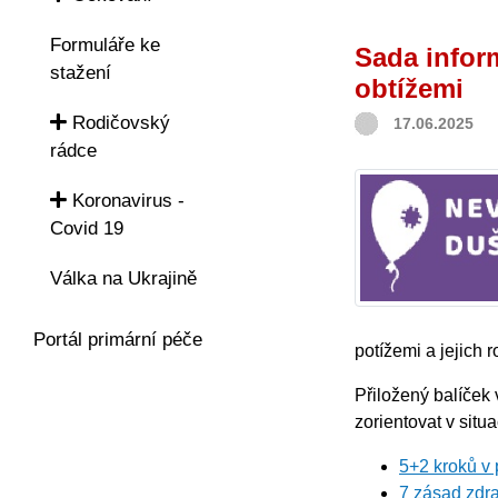
Formuláře ke
Sada infor
stažení
obtížemi
Rodičovský
17.06.2025
rádce
Koronavirus -
Covid 19
Válka na Ukrajině
Portál primární péče
potížemi a jejich 
Přiložený balíček
zorientovat v situ
5+2 kroků v
7 zásad zdr