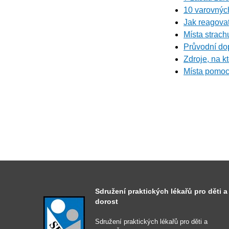
10 varovných
Jak reagovat
Místa strach
Průvodní dop
Zdroje, na k
Místa pomoci
Sdružení praktických lékařů pro děti a
dorost
Sdružení praktických lékařů pro děti a