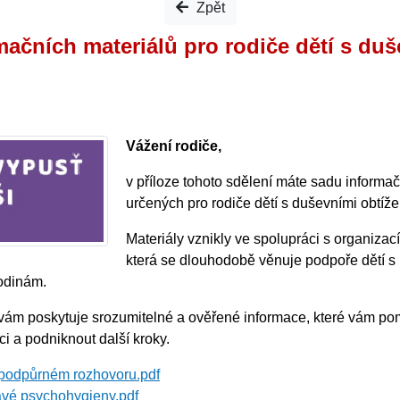
Zpět
mačních materiálů pro rodiče dětí s du
Vážení rodiče,
v příloze tohoto sdělení máte sadu informa
určených pro rodiče dětí s duševními obtíže
Materiály vznikly ve spolupráci s organizac
která se dlouhodobě věnuje podpoře dětí s
rodinám.
 vám poskytuje srozumitelné a ověřené informace, které vám p
aci a podniknout další kroky.
 podpůrném rozhovoru.pdf
avé psychohygieny.pdf