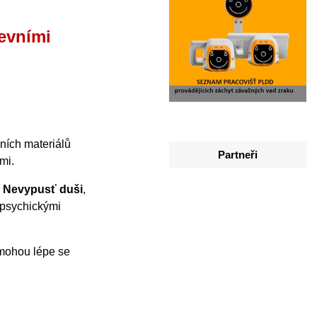
ševními
čních materiálů
Partneři
mi.
í
Nevypusť duši
,
 psychickými
omohou lépe se