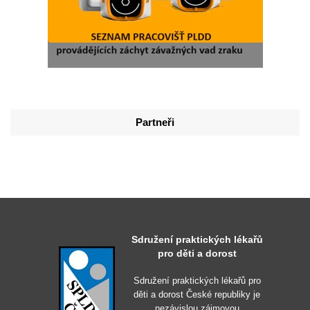
Partneři
Sdružení praktických lékařů
pro děti a dorost
Sdružení praktických lékařů pro
děti a dorost České republiky je
nezávislou zájmovou