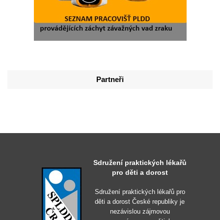
Partneři
Sdružení praktických lékařů
pro děti a dorost
Sdružení praktických lékařů pro
děti a dorost České republiky je
nezávislou zájmovou