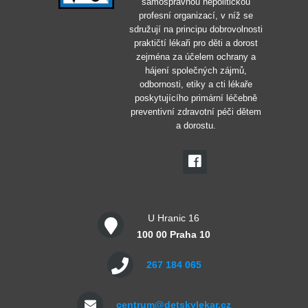
samosprávnou nepolitickou
profesní organizací, v níž se
sdružují na principu dobrovolnosti
praktičtí lékaři pro děti a dorost
zejména za účelem ochrany a
hájení společných zájmů,
odbornosti, etiky a cti lékaře
poskytujícího primární léčebně
preventivní zdravotní péči dětem
a dorostu.
U Hranic 16
100 00 Praha 10
267 184 065
centrum@detskylekar.cz