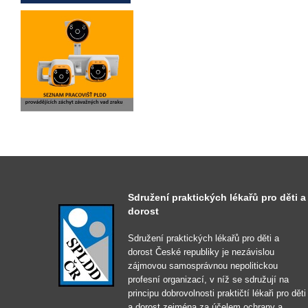
Sdružení praktických lékařů pro děti a
dorost
Sdružení praktických lékařů pro děti a
dorost České republiky je nezávislou
zájmovou samosprávnou nepolitickou
profesní organizací, v níž se sdružují na
principu dobrovolnosti praktičtí lékaři pro děti
a dorost zejména za účelem ochrany a