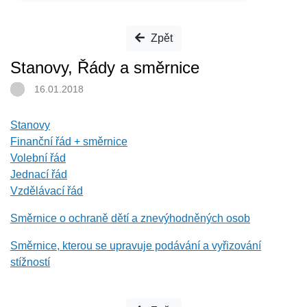
Zpět
Stanovy, Řády a směrnice
16.01.2018
Stanovy
Finanční řád + směrnice
Volební řád
Jednací řád
Vzdělávací řád
Směrnice o ochraně dětí a znevýhodněných osob
Směrnice, kterou se upravuje podávání a vyřizování
stížností