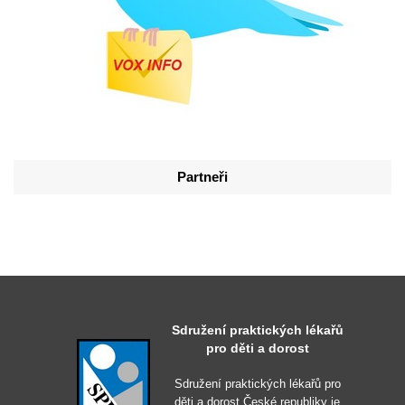
Partneři
Sdružení praktických lékařů
pro děti a dorost
Sdružení praktických lékařů pro
děti a dorost České republiky je