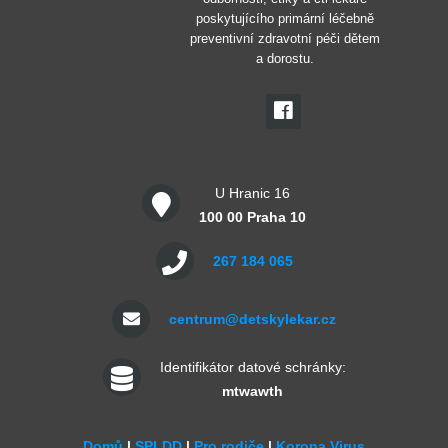
poskytujícího primární léčebně
preventivní zdravotní péči dětem
a dorostu.
U Hranic 16
100 00 Praha 10
267 184 065
centrum@detskylekar.cz
Identifikátor datové schránky:
mtwawth
Domů
|
SPLDD
|
Pro rodiče
|
Korona Virus