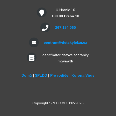
U Hranic 16
100 00 Praha 10
267 184 065
centrum@detskylekar.cz
Identifikátor datové schránky:
mtwawth
Domů
|
SPLDD
|
Pro rodiče
|
Korona Virus
Copyright SPLDD © 1992-2026