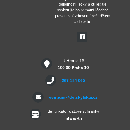
odbornosti, etiky a cti lékaře
poskytujícího primární léčebně
preventivní zdravotní péči dětem
a dorostu.
U Hranic 16
100 00 Praha 10
267 184 065
centrum@detskylekar.cz
Identifikátor datové schránky:
mtwawth