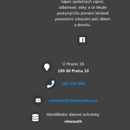
hájení společných zájmů,
odbornosti, etiky a cti lékaře
poskytujícího primární léčebně
preventivní zdravotní péči dětem
a dorostu.
U Hranic 16
100 00 Praha 10
267 184 065
centrum@detskylekar.cz
Identifikátor datové schránky:
mtwawth