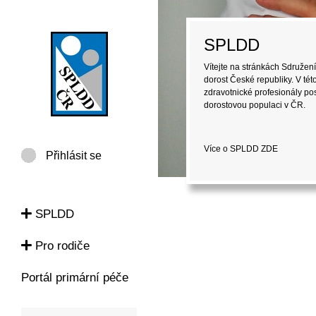
Pro rodiče
Vítejte na stránkách Sdružení
dorost České republiky (SPLD
informace pro laickou veřejno
péči o děti a dorost.
Více o SPLDD
ZDE
Přihlásit se
SPLDD
Pro rodiče
Portál primární péče