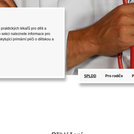
 praktických lékařů pro děti a
D). V této sekci naleznete
st, které mohou být užitečné při
SPLDD
Pro rodiče
P