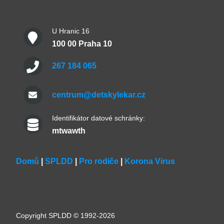
U Hranic 16
100 00 Praha 10
267 184 065
centrum@detskylekar.cz
Identifikátor datové schránky:
mtwawth
Domů
|
SPLDD
|
Pro rodiče
|
Korona Virus
Copyright SPLDD © 1992-2026