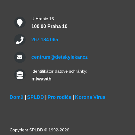
U Hranic 16
100 00 Praha 10
267 184 065
centrum@detskylekar.cz
Identifikátor datové schránky:
mtwawth
Domů
|
SPLDD
|
Pro rodiče
|
Korona Virus
Copyright SPLDD © 1992-2026