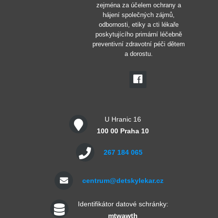
zejména za účelem ochrany a
hájení společných zájmů,
odbornosti, etiky a cti lékaře
poskytujícího primární léčebně
preventivní zdravotní péči dětem
a dorostu.
U Hranic 16
100 00 Praha 10
267 184 065
centrum@detskylekar.cz
Identifikátor datové schránky:
mtwawth